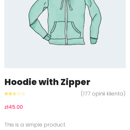
Hoodie with Zipper
(
177
opinii klienta)
Oceni
129
ony
zł
45.00
2.49
na 5
na
podst
awie
This is a simple product.
ocen