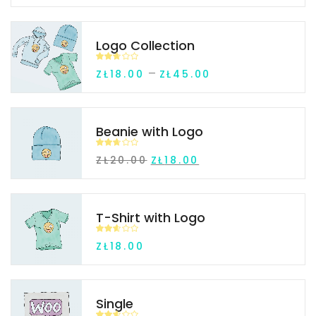
na 5
Logo Collection
Oceni
–
ZŁ
18.00
ZŁ
45.00
ono
2.63
na 5
Beanie with Logo
Oceni
ZŁ
20.00
ZŁ
18.00
ono
2.65
na 5
T-Shirt with Logo
Oceni
ZŁ
18.00
ono
2.53
na 5
Single