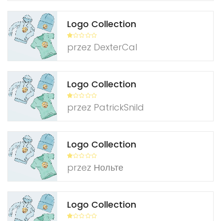
Logo Collection
O
przez DexterCal
ce
ni
on
o
1
na
Logo Collection
5
O
przez PatrickSnild
ce
ni
on
o
1
na
Logo Collection
5
O
przez Нольте
ce
ni
on
o
1
na
Logo Collection
5