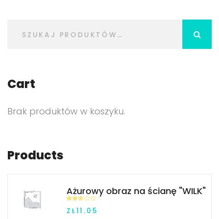
Cart
Brak produktów w koszyku.
Products
Ażurowy obraz na ścianę "WILK"
Oceni
ZŁ
11.05
ono
2.50