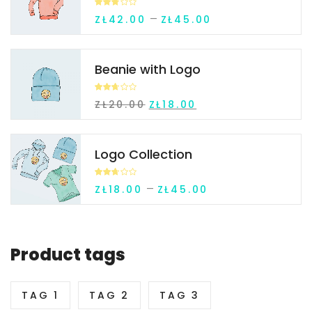
Oceni
–
ZŁ
42.00
ZŁ
45.00
ono
2.67
na 5
Beanie with Logo
Oceni
ZŁ
20.00
ZŁ
18.00
ono
2.65
na 5
Logo Collection
Oceni
–
ZŁ
18.00
ZŁ
45.00
ono
2.63
na 5
Product tags
TAG 1
TAG 2
TAG 3