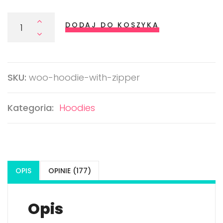
klient
ów
Ilość Hoodie With Zipper
DODAJ DO KOSZYKA
SKU:
woo-hoodie-with-zipper
Kategoria:
Hoodies
OPIS
OPINIE (177)
Opis