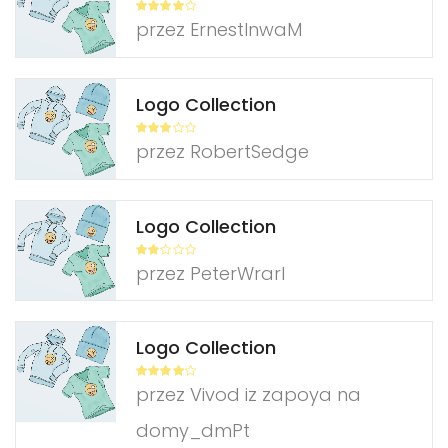
Oceniono
przez ErnestInwaM
4
na 5
Logo Collection
Ocenio
przez RobertSedge
no
3
na
5
Logo Collection
Oce
przez PeterWrarl
nion
o
2
na 5
Logo Collection
Oceniono
przez Vivod iz zapoya na
4
na 5
domy_dmPt