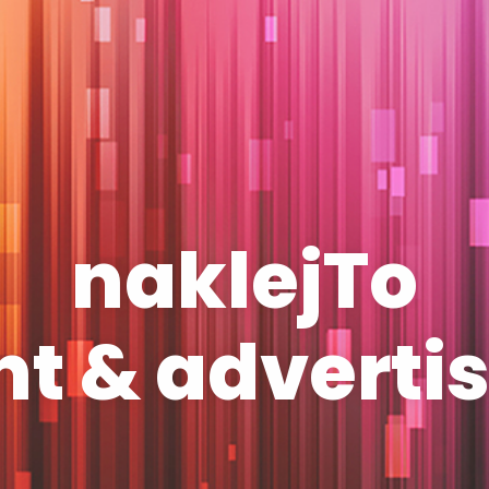
naklejTo
nt & adverti