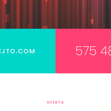
575 4
EJTO.COM
OFERTA