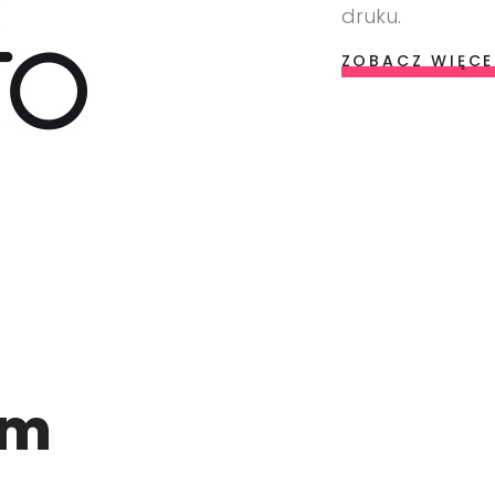
druku.
ZOBACZ WIĘCE
am