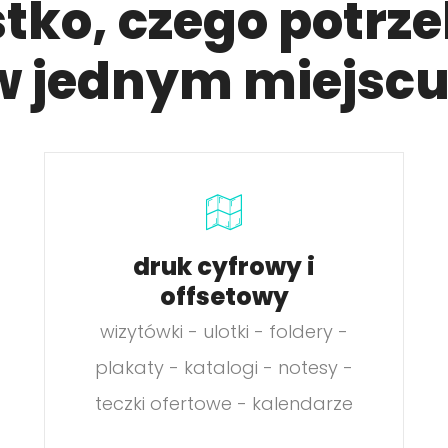
tko, czego potrze
w jednym miejscu
druk cyfrowy i
offsetowy
wizytówki - ulotki - foldery -
plakaty - katalogi - notesy -
teczki ofertowe - kalendarze