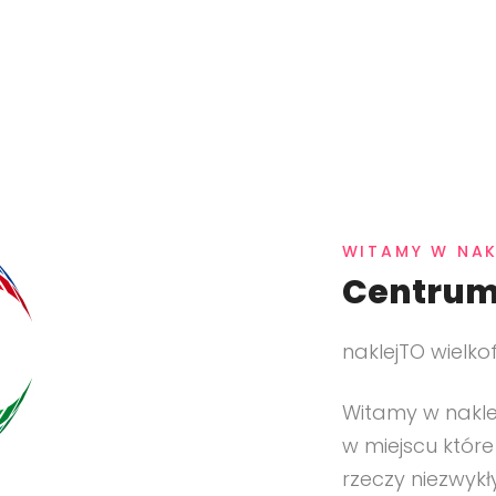
WITAMY W NA
Centrum
naklejTO wielk
Witamy w nakle
w miejscu które
rzeczy niezwykł